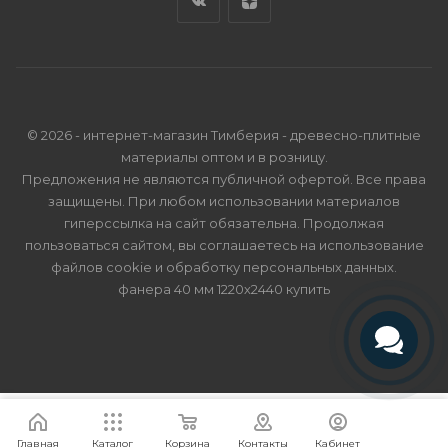
© 2026 - интернет-магазин Тимберия - древесно-плитные
материалы оптом и в розницу.
Предложения не являются публичной офертой. Все права
защищены. При любом использовании материалов
гиперссылка на сайт обязательна. Продолжая
пользоваться сайтом, вы соглашаетесь на использование
файлов cookie и
обработку персональных данных
.
фанера 40 мм 1220х2440 купить
Телефон
Telegram
Я согласен
Мы используем файлы cookie.
Подробнее
Главная
Каталог
Корзина
Контакты
Кабинет