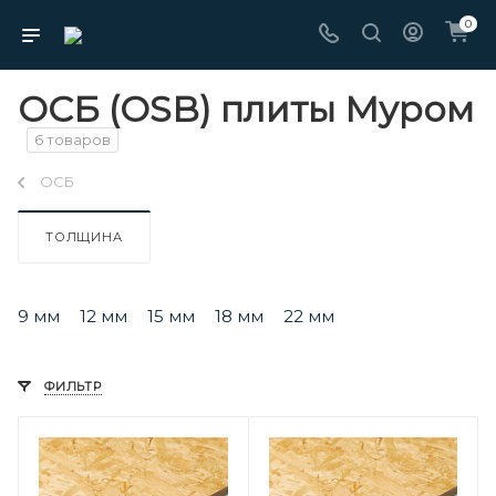
0
ОСБ (OSB) плиты Муром
6 товаров
ОСБ
ТОЛЩИНА
9 мм
12 мм
15 мм
18 мм
22 мм
ФИЛЬТР